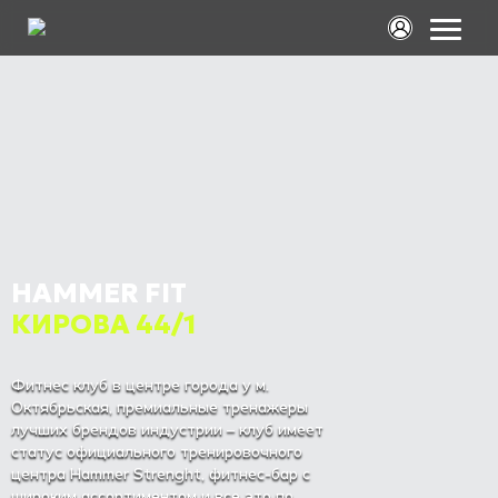
HAMMER FIT
КИРОВА 44/1
Фитнес клуб в центре города у м.
Октябрьская, премиальные тренажеры
лучших брендов индустрии – клуб имеет
статус официального тренировочного
центра Hammer Strenght, фитнес-бар с
широким ассортиментом и все это по